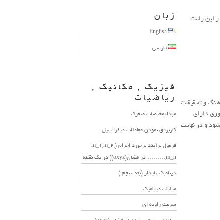
زبان
 این راستا
English
فارسی
فیزیک , مکانیک ,
ریاضیات
رهنگ و تحقیقات
وری دارای
مبداء مختصات متحرک
ود و در نهایت
کاربردی نمودن معادلات دیفرانسیل
فرمول برآیند برخورد اجرام (m_1,m_2,
………,m_n در فضای(oxyz)) در یک نقطه
دینامیک پایدار (بُعد پنجم )
مثلثات دینامیک
سرعت زاویه ای