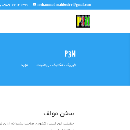
+989133141276
mohammad.mahbod44@gmail.com
P3M
فیزیک ، مکانیک ، ریاضیات --- مهبد
سخن مولف
حقیقت این است ، کشوری صاحب پشتوانه ارزی قوی 